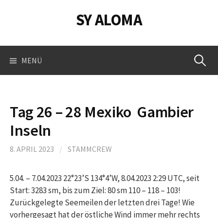
Springe
SY ALOMA
zum
Inhalt
Suchen
MENÜ
nach:
Tag 26 – 28 Mexiko  Gambier
Inseln
8. APRIL 2023
/
STAMMCREW
5.04. – 7.04.2023 22°23’S 134°4’W, 8.04.2023 2:29 UTC, seit
Start: 3283 sm, bis zum Ziel: 80 sm 110 – 118 – 103!
Zurückgelegte Seemeilen der letzten drei Tage! Wie
vorhergesagt hat der östliche Wind immer mehr rechts