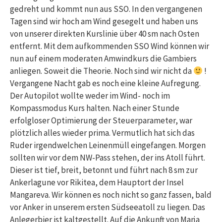
gedreht und kommt nun aus SSO. In den vergangenen
Tagen sind wir hoch am Wind gesegelt und haben uns
von unserer direkten Kurslinie über 40 sm nach Osten
entfernt. Mit dem aufkommenden SSO Wind können wir
nun auf einem moderaten Amwindkurs die Gambiers
anliegen. Soweit die Theorie. Noch sind wir nicht da
!
Vergangene Nacht gab es noch eine kleine Aufregung.
Der Autopilot wollte weder im Wind- noch im
Kompassmodus Kurs halten. Nach einer Stunde
erfolgloser Optimierung der Steuerparameter, war
plötzlich alles wieder prima. Vermutlich hat sich das
Ruder irgendwelchen Leinenmüll eingefangen. Morgen
sollten wir vor dem NW-Pass stehen, der ins Atoll führt.
Dieser ist tief, breit, betonnt und führt nach 8 sm zur
Ankerlagune vor Rikitea, dem Hauptort der Insel
Mangareva. Wir können es noch nicht so ganz fassen, bald
vor Anker in unserem ersten Südseeatoll zu liegen. Das
Anlegerbier ist kaltgestellt. Auf die Ankunft von Marja