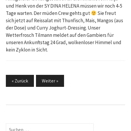
und Henk von der SY DINA HELENA müssen wir noch 4-5
Tage warten. Der müden Crew gehts gut
Sie freut
sich jetzt auf Reissalat mit Thunfisch, Mais, Mangos (aus
der Dose) und Curry Joghurt-Dressing. Unser
Wetterfrosch Tilmann meldet auf den Gambiers für
unseren Ankunftstag 24 Grad, wolkenloser Himmel und
kein Zyklon in Sicht.
Seitennummerierung
« Zurück
Weiter »
der
Beiträge
Suchen