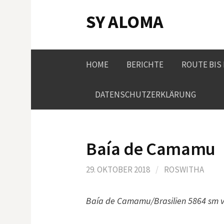
Springe
SY ALOMA
zum
Inhalt
HOME
BERICHTE
ROUTE BIS
DATENSCHUTZERKLÄRUNG
Baía de Camamu
29. OKTOBER 2018
/
ROSWITHA
Baía de Camamu/Brasilien 5864 sm v