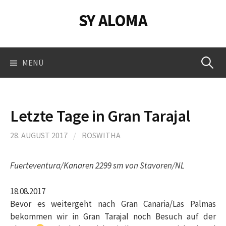
Springe
SY ALOMA
zum
Inhalt
Suchen
MENÜ
nach:
Letzte Tage in Gran Tarajal
28. AUGUST 2017
/
ROSWITHA
Fuerteventura/Kanaren 2299 sm von Stavoren/NL
18.08.2017
Bevor es weitergeht nach Gran Canaria/Las Palmas
bekommen wir in Gran Tarajal noch Besuch auf der