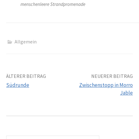
menschenleere Strandpromenade
Allgemein
Beitrags-
ÄLTERER BEITRAG
NEUERER BEITRAG
Südrunde
Zwischenstopp in Morro
Navigation
Jable
Suchen