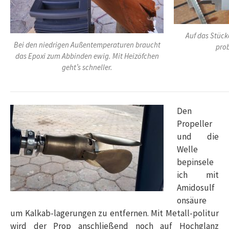
Auf das Stüc
Bei den niedrigen Außentemperaturen braucht
prob
das Epoxi zum Abbinden ewig. Mit Heizöfchen
geht’s schneller.
Den
Propeller
und die
Welle
bepinsele
ich mit
Amidosulf
onsäure
um Kalkab-lagerungen zu entfernen. Mit Metall-politur
wird der Prop anschließend noch auf Hochglanz