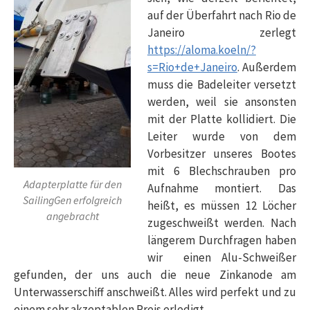
auf der Überfahrt nach Rio de
Janeiro zerlegt
https://aloma.koeln/?
s=Rio+de+Janeiro
. Außerdem
muss die Badeleiter versetzt
werden, weil sie ansonsten
mit der Platte kollidiert. Die
Leiter wurde von dem
Vorbesitzer unseres Bootes
mit 6 Blechschrauben pro
Adapterplatte für den
Aufnahme montiert. Das
SailingGen erfolgreich
heißt, es müssen 12 Löcher
angebracht
zugeschweißt werden. Nach
längerem Durchfragen haben
wir einen Alu-Schweißer
gefunden, der uns auch die neue Zinkanode am
Unterwasserschiff anschweißt. Alles wird perfekt und zu
einem sehr akzeptablen Preis erledigt.