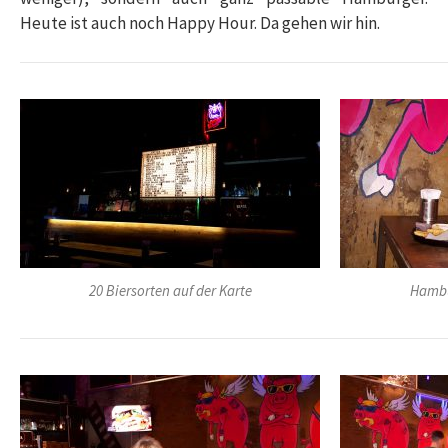
Heute ist auch noch Happy Hour. Da gehen wir hin.
20 Biersorten auf der Karte
Hambu