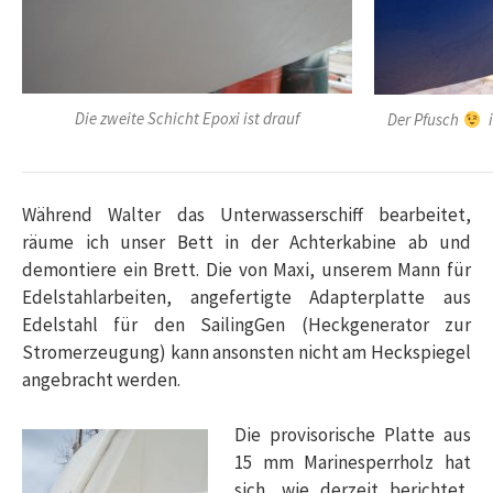
Die zweite Schicht Epoxi ist drauf
Der Pfusch
i
Während Walter das Unterwasserschiff bearbeitet,
räume ich unser Bett in der Achterkabine ab und
demontiere ein Brett. Die von Maxi, unserem Mann für
Edelstahlarbeiten, angefertigte Adapterplatte aus
Edelstahl für den SailingGen (Heckgenerator zur
Stromerzeugung) kann ansonsten nicht am Heckspiegel
angebracht werden.
Die provisorische Platte aus
15 mm Marinesperrholz hat
sich, wie derzeit berichtet,