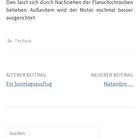
Dies lässt sich durch Nachziehen der Flanschschrauben
beheben. Außerdem wird der Motor nochmal besser
ausgerichtet.
Technik
Beitrags-
ÄLTERER BEITRAG
NEUERER BEITRAG
Ein Sonntagsausflug
Matambre …
Navigation
Suchen
nach: