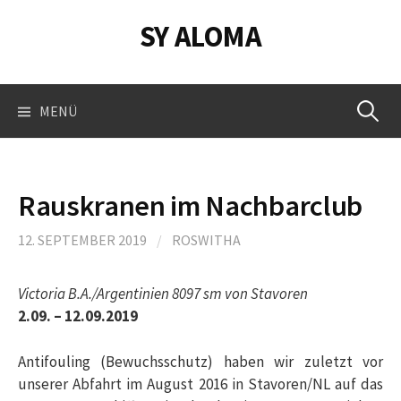
Springe
SY ALOMA
zum
Inhalt
Suchen
MENÜ
nach:
Rauskranen im Nachbarclub
12. SEPTEMBER 2019
/
ROSWITHA
Victoria B.A./Argentinien 8097 sm von Stavoren
2.09. – 12.09.2019
Antifouling (Bewuchsschutz) haben wir zuletzt vor
unserer Abfahrt im August 2016 in Stavoren/NL auf das