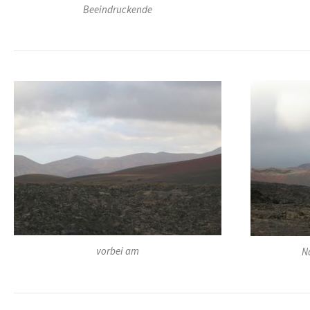
Beeindruckende
vorbei am
N