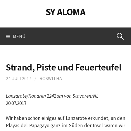
Springe
SY ALOMA
zum
Inhalt
Suchen
MENÜ
nach:
Strand, Piste und Feuerteufel
24. JULI 2017
/
ROSWITHA
Lanzarote/Kanaren 2242 sm von Stavoren/NL
20.07.2017
Wir haben schon einiges auf Lanzarote erkundet, an den
Playas del Papagayo ganz im Süden der Insel waren wir