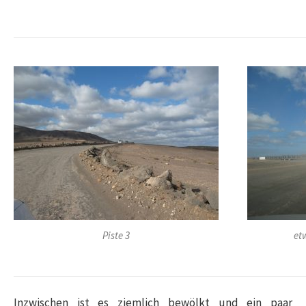
Piste 3
et
Inzwischen ist es ziemlich bewölkt und ein paar