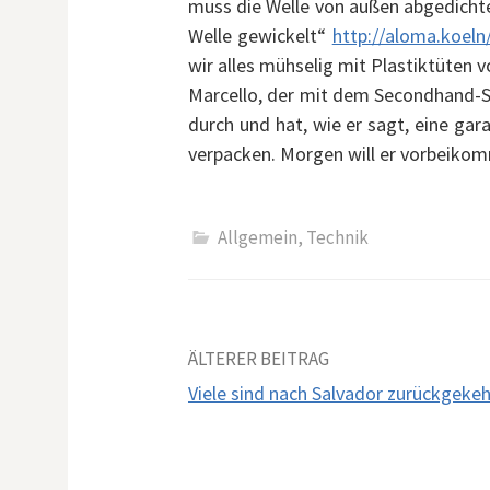
muss die Welle von außen abgedicht
Welle gewickelt“
http://aloma.koeln/
wir alles mühselig mit Plastiktüten 
Marcello, der mit dem Secondhand-Se
durch und hat, wie er sagt, eine gar
verpacken. Morgen will er vorbeiko
Allgemein
,
Technik
Beitrags-
ÄLTERER BEITRAG
Viele sind nach Salvador zurückgekeh
Navigation