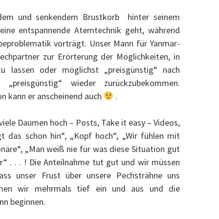
endem und senkendem Brustkorb hinter seinem
 eine entspannende Atemtechnik geht, während
beproblematik vorträgt. Unser Mann für Yanmar-
echpartner zur Erörterung der Möglichkeiten, in
 zu lassen oder möglichst „preisgünstig“ nach
 „preisgünstig“ wieder zurückzubekommen.
n kann er anscheinend auch
.
ele Daumen hoch – Posts, Take it easy – Videos,
t das schon hin“, „Kopf hoch“, „Wir fühlen mit
onäre“, „Man weiß nie für was diese Situation gut
er“ . . . ! Die Anteilnahme tut gut und wir müssen
dass unser Frust über unsere Pechsträhne uns
atmen wir mehrmals tief ein und aus und die
nn beginnen.