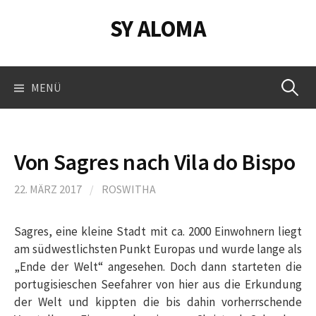
Springe
SY ALOMA
zum
Inhalt
Suchen
MENÜ
nach:
Von Sagres nach Vila do Bispo
22. MÄRZ 2017
/
ROSWITHA
Sagres, eine kleine Stadt mit ca. 2000 Einwohnern liegt
am südwestlichsten Punkt Europas und wurde lange als
„Ende der Welt“ angesehen. Doch dann starteten die
portugisieschen Seefahrer von hier aus die Erkundung
der Welt und kippten die bis dahin vorherrschende