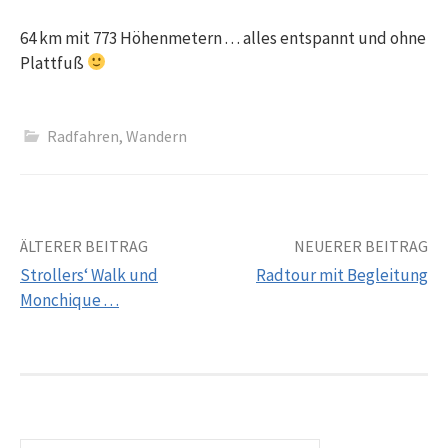
64 km mit 773 Höhenmetern . . . alles entspannt und ohne
Plattfuß
Radfahren
,
Wandern
Beitrags-
ÄLTERER BEITRAG
NEUERER BEITRAG
Strollers‘ Walk und
Radtour mit Begleitung
Navigation
Monchique . . .
Suchen