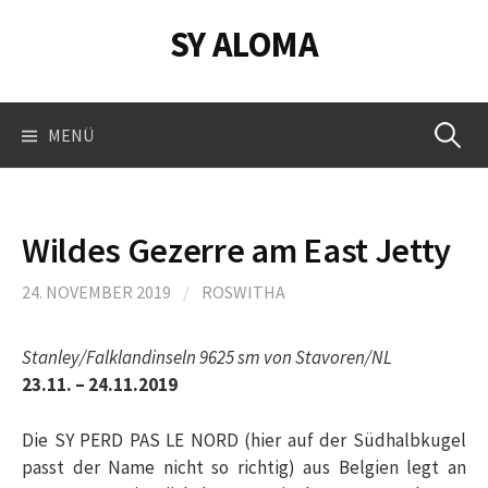
Springe
SY ALOMA
zum
Inhalt
Suchen
MENÜ
nach:
Wildes Gezerre am East Jetty
24. NOVEMBER 2019
/
ROSWITHA
Stanley/Falklandinseln 9625 sm von Stavoren/NL
23.11. – 24.11.2019
Die SY PERD PAS LE NORD (hier auf der Südhalbkugel
passt der Name nicht so richtig) aus Belgien legt an