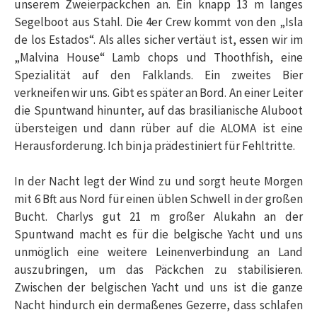
unserem Zweierpäckchen an. Ein knapp 13 m langes
Segelboot aus Stahl. Die 4er Crew kommt von den „Isla
de los Estados“. Als alles sicher vertäut ist, essen wir im
„Malvina House“ Lamb chops und Thoothfish, eine
Spezialität auf den Falklands. Ein zweites Bier
verkneifen wir uns. Gibt es später an Bord. An einer Leiter
die Spuntwand hinunter, auf das brasilianische Aluboot
übersteigen und dann rüber auf die ALOMA ist eine
Herausforderung. Ich bin ja prädestiniert für Fehltritte.
In der Nacht legt der Wind zu und sorgt heute Morgen
mit 6 Bft aus Nord für einen üblen Schwell in der großen
Bucht. Charlys gut 21 m großer Alukahn an der
Spuntwand macht es für die belgische Yacht und uns
unmöglich eine weitere Leinenverbindung an Land
auszubringen, um das Päckchen zu stabilisieren.
Zwischen der belgischen Yacht und uns ist die ganze
Nacht hindurch ein dermaßenes Gezerre, dass schlafen