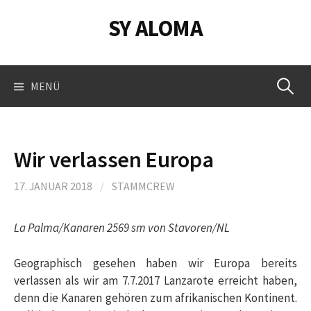
Springe
SY ALOMA
zum
Inhalt
Suchen
MENÜ
nach:
Wir verlassen Europa
17. JANUAR 2018
/
STAMMCREW
La Palma/Kanaren 2569 sm von Stavoren/NL
Geographisch gesehen haben wir Europa bereits
verlassen als wir am 7.7.2017 Lanzarote erreicht haben,
denn die Kanaren gehören zum afrikanischen Kontinent.