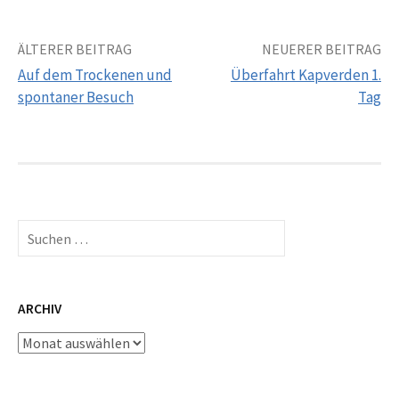
Beitrags-
ÄLTERER BEITRAG
NEUERER BEITRAG
Auf dem Trockenen und
Überfahrt Kapverden 1.
Navigation
spontaner Besuch
Tag
Suchen
nach:
ARCHIV
Archiv