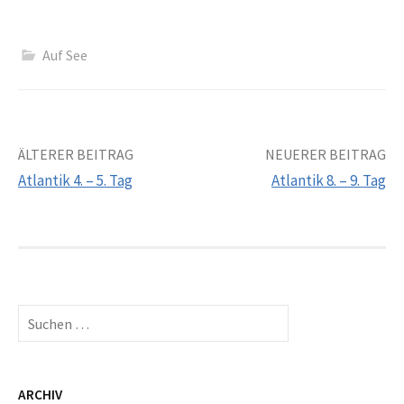
Auf See
Beitrags-
ÄLTERER BEITRAG
NEUERER BEITRAG
Atlantik 4. – 5. Tag
Atlantik 8. – 9. Tag
Navigation
Suchen
nach:
ARCHIV