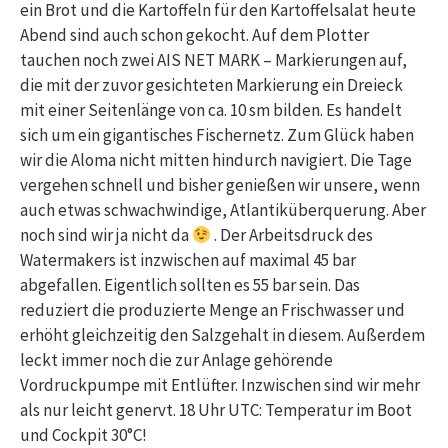
ein Brot und die Kartoffeln für den Kartoffelsalat heute
Abend sind auch schon gekocht. Auf dem Plotter
tauchen noch zwei AIS NET MARK – Markierungen auf,
die mit der zuvor gesichteten Markierung ein Dreieck
mit einer Seitenlänge von ca. 10 sm bilden. Es handelt
sich um ein gigantisches Fischernetz. Zum Glück haben
wir die Aloma nicht mitten hindurch navigiert. Die Tage
vergehen schnell und bisher genießen wir unsere, wenn
auch etwas schwachwindige, Atlantiküberquerung. Aber
noch sind wir ja nicht da
. Der Arbeitsdruck des
Watermakers ist inzwischen auf maximal 45 bar
abgefallen. Eigentlich sollten es 55 bar sein. Das
reduziert die produzierte Menge an Frischwasser und
erhöht gleichzeitig den Salzgehalt in diesem. Außerdem
leckt immer noch die zur Anlage gehörende
Vordruckpumpe mit Entlüfter. Inzwischen sind wir mehr
als nur leicht genervt. 18 Uhr UTC: Temperatur im Boot
und Cockpit 30°C!