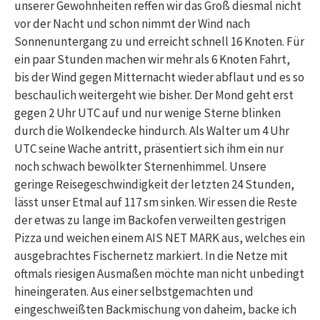
unserer Gewohnheiten reffen wir das Groß diesmal nicht
vor der Nacht und schon nimmt der Wind nach
Sonnenuntergang zu und erreicht schnell 16 Knoten. Für
ein paar Stunden machen wir mehr als 6 Knoten Fahrt,
bis der Wind gegen Mitternacht wieder abflaut und es so
beschaulich weitergeht wie bisher. Der Mond geht erst
gegen 2 Uhr UTC auf und nur wenige Sterne blinken
durch die Wolkendecke hindurch. Als Walter um 4 Uhr
UTC seine Wache antritt, präsentiert sich ihm ein nur
noch schwach bewölkter Sternenhimmel. Unsere
geringe Reisegeschwindigkeit der letzten 24 Stunden,
lässt unser Etmal auf 117 sm sinken. Wir essen die Reste
der etwas zu lange im Backofen verweilten gestrigen
Pizza und weichen einem AIS NET MARK aus, welches ein
ausgebrachtes Fischernetz markiert. In die Netze mit
oftmals riesigen Ausmaßen möchte man nicht unbedingt
hineingeraten. Aus einer selbstgemachten und
eingeschweißten Backmischung von daheim, backe ich