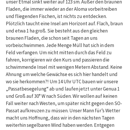
unser Etmal sinkt weiter auf 123 sm. Außer den braunen
Fladen, die immer wieder an der Aloma vorbeitreiben
und fliegenden Fischen, ist nichts zu entdecken.
Plötzlich taucht eine Insel am Horizont auf. Flach, braun
und etwa 1 ha groß. Sie besteht aus den gleichen
braunen Fladen, die schon seit Tagen an uns
vorbeischwimmen. Jede Menge Müll hat sich in dem
Feld verfangen. Um nicht mitten durch das Feld zu
fahren, korrigieren wir den Kurs und passieren die
schwimmende Insel mit wenigen Metern Abstand. Keine
Ahnung um welche Gewächse es sich hier handelt und
wo sie herkommen?! Um 14 Uhr UTC bauen wir unsere
„Passatbesegelung“ ab und laufen jetzt unter Genua 1
und Groß auf 30° W nach Süden. Wir wollen auf keinen
Fall weiter nach Westen, um später nicht gegen den SO-
Passat aufkreuzen zu müssen. Unser Mann für’s Wetter
macht uns Hoffnung, dass wir in den nächsten Tagen
weiterhin segelbaren Wind haben werden. Entgegen