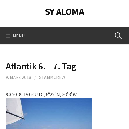
Springe
SY ALOMA
zum
Inhalt
Suchen
MENÜ
nach:
Atlantik 6. – 7. Tag
9. MÄRZ 2018
/
STAMMCREW
9.3.2018, 19:03 UTC, 6°22′ N, 30°3′ W