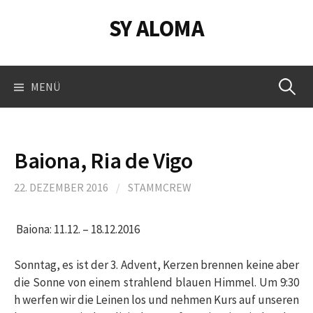
Springe
SY ALOMA
zum
Inhalt
Suchen
MENÜ
nach:
Baiona, Ria de Vigo
22. DEZEMBER 2016
/
STAMMCREW
Baiona: 11.12. – 18.12.2016
Sonntag, es ist der 3. Advent, Kerzen brennen keine aber
die Sonne von einem strahlend blauen Himmel. Um 9:30
h werfen wir die Leinen los und nehmen Kurs auf unseren