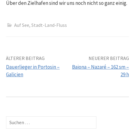
Über den Zielhafen sind wir uns noch nicht so ganz einig.
Auf See
,
Stadt-Land-Fluss
Beitrags-
ÄLTERER BEITRAG
NEUERER BEITRAG
Dauerlieger in Portosin –
Baiona – Nazaré – 162 sm –
Navigation
Galicien
29 h
Suchen
nach: