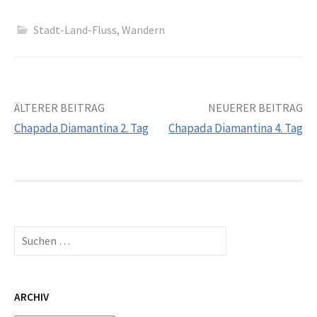
Stadt-Land-Fluss
,
Wandern
Beitrags-
ÄLTERER BEITRAG
NEUERER BEITRAG
Chapada Diamantina 2. Tag
Chapada Diamantina 4. Tag
Navigation
Suchen
nach:
ARCHIV