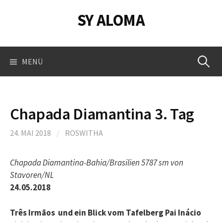
Springe
SY ALOMA
zum
Inhalt
Suchen
MENÜ
nach:
Chapada Diamantina 3. Tag
24. MAI 2018
/
ROSWITHA
Chapada Diamantina-Bahia/Brasilien 5787 sm von
Stavoren/NL
24.05.2018
Três Irmãos und ein Blick vom Tafelberg Pai Inácio