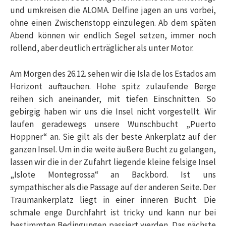
und umkreisen die ALOMA. Delfine jagen an uns vorbei,
ohne einen Zwischenstopp einzulegen. Ab dem späten
Abend können wir endlich Segel setzen, immer noch
rollend, aber deutlich erträglicher als unter Motor.
Am Morgen des 26.12. sehen wir die Isla de los Estados am
Horizont auftauchen. Hohe spitz zulaufende Berge
reihen sich aneinander, mit tiefen Einschnitten. So
gebirgig haben wir uns die Insel nicht vorgestellt. Wir
laufen geradewegs unsere Wunschbucht „Puerto
Hoppner“ an. Sie gilt als der beste Ankerplatz auf der
ganzen Insel. Um in die weite äußere Bucht zu gelangen,
lassen wir die in der Zufahrt liegende kleine felsige Insel
„Islote Montegrossa“ an Backbord. Ist uns
sympathischer als die Passage auf der anderen Seite. Der
Traumankerplatz liegt in einer inneren Bucht. Die
schmale enge Durchfahrt ist tricky und kann nur bei
bestimmten Bedingungen passiert werden. Das nächste