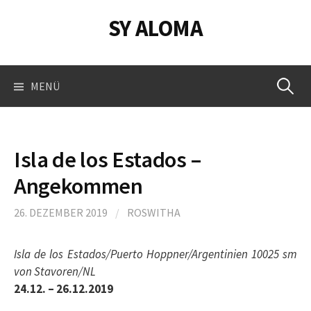
Springe
SY ALOMA
zum
Inhalt
Suchen
MENÜ
nach:
Isla de los Estados –
Angekommen
26. DEZEMBER 2019
/
ROSWITHA
Isla de los Estados/Puerto Hoppner/Argentinien 10025 sm
von Stavoren/NL
24.12. – 26.12.2019