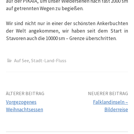
auf der PIKAIA, um unser Wiedersehen nach fast 2000 sm
auf getrennten Wegen zu begießen.
Wir sind nicht nur in einer der schönsten Ankerbuchten
der Welt angekommen, wir haben seit dem Start in
Stavoren auch die 10000 sm – Grenze überschritten.
Auf See
,
Stadt-Land-Fluss
Beitrags-
ÄLTERER BEITRAG
NEUERER BEITRAG
Vorgezogenes
Falklandinseln –
Navigation
Weihnachtsessen
Bilderreise