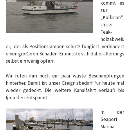
kommt es
zur
„Kollision“.
Unser
Teak-
holzabweis
er, der als Positionslampen-schutz fungiert, verhindert
einen größeren Schaden. Er musste sich dabei allerdings
selbst ein wenig opfern.
Wir rufen ihm noch ein paar wüste Beschimpfungen
hinterher. Damit ist unser Ereignisbedarf für heute mal
wieder gedeckt. Die weitere Kanalfahrt verläuft bis
Ijmuiden entspannt.
In der
Seaport
Marina