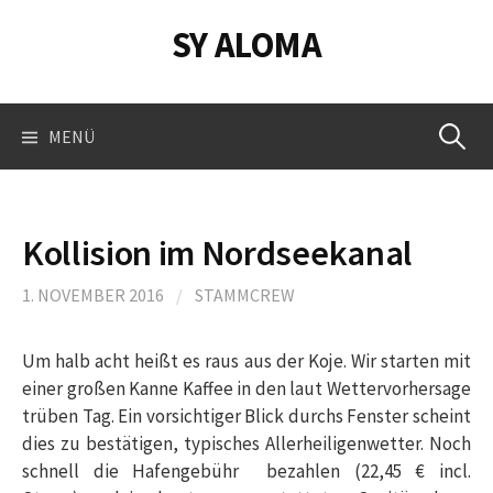
Springe
SY ALOMA
zum
Inhalt
Suchen
MENÜ
nach:
Kollision im Nordseekanal
1. NOVEMBER 2016
/
STAMMCREW
Um halb acht heißt es raus aus der Koje. Wir starten mit
einer großen Kanne Kaffee in den laut Wettervorhersage
trüben Tag. Ein vorsichtiger Blick durchs Fenster scheint
dies zu bestätigen, typisches Allerheiligenwetter. Noch
schnell die Hafengebühr bezahlen (22,45 € incl.