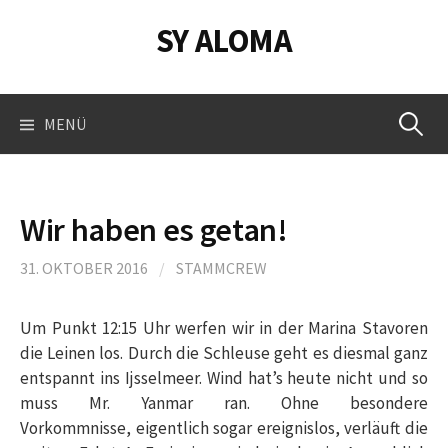
Springe
SY ALOMA
zum
Inhalt
Suchen
MENÜ
nach:
Wir haben es getan!
31. OKTOBER 2016
/
STAMMCREW
Um Punkt 12:15 Uhr werfen wir in der Marina Stavoren
die Leinen los. Durch die Schleuse geht es diesmal ganz
entspannt ins Ijsselmeer. Wind hat’s heute nicht und so
muss Mr. Yanmar ran. Ohne besondere
Vorkommnisse, eigentlich sogar ereignislos, verläuft die