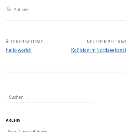
Auf See
Beitrags-
ÄLTERER BEITRAG
NEUERER BEITRAG
hello world!
Kollision im Nordseekanal
Navigation
Suchen
nach:
ARCHIV
Archiv