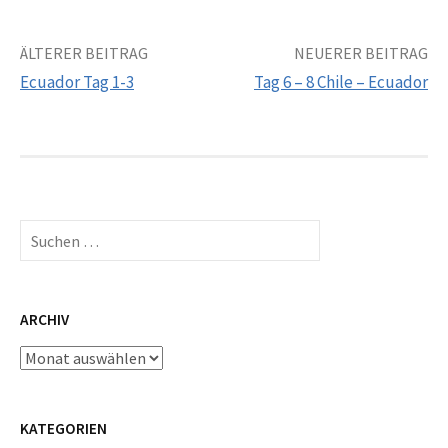
Beitrags-
ÄLTERER BEITRAG
NEUERER BEITRAG
Ecuador Tag 1-3
Tag 6 – 8 Chile – Ecuador
Navigation
Suchen
nach:
ARCHIV
Archiv
KATEGORIEN