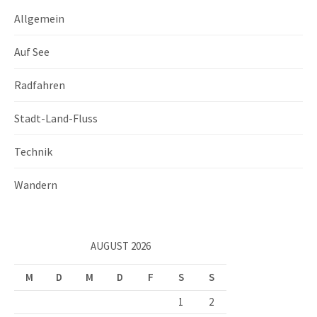
Allgemein
Auf See
Radfahren
Stadt-Land-Fluss
Technik
Wandern
AUGUST 2026
M
D
M
D
F
S
S
1
2