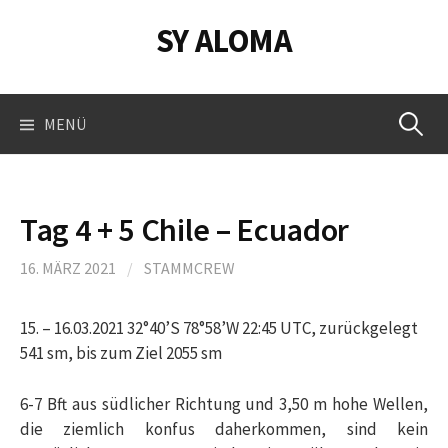
Springe
SY ALOMA
zum
Inhalt
Suchen
MENÜ
nach:
Tag 4 + 5 Chile – Ecuador
16. MÄRZ 2021
/
STAMMCREW
15. – 16.03.2021 32°40’S 78°58’W 22:45 UTC, zurückgelegt
541 sm, bis zum Ziel 2055 sm
6-7 Bft aus südlicher Richtung und 3,50 m hohe Wellen,
die ziemlich konfus daherkommen, sind kein