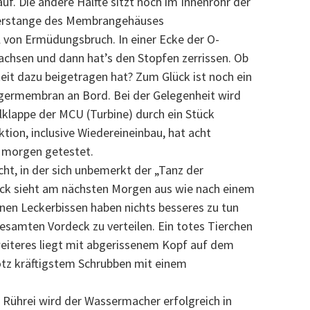
f. Die andere Hälfte sitzt noch im Innenrohr der
kerstange des Membrangehäuses
l von Ermüdungsbruch. In einer Ecke der O-
achsen und dann hat’s den Stopfen zerrissen. Ob
eit dazu beigetragen hat? Zum Glück ist noch ein
germembran an Bord. Bei der Gelegenheit wird
klappe der MCU (Turbine) durch ein Stück
tion, inclusive Wiedereineinbau, hat acht
d morgen getestet.
cht, in der sich unbemerkt der „Tanz der
eck sieht am nächsten Morgen aus wie nach einem
nen Leckerbissen haben nichts besseres zu tun
gesamten Vordeck zu verteilen. Ein totes Tierchen
 weiteres liegt mit abgerissenem Kopf auf dem
trotz kräftigstem Schrubben mit einem
Rührei wird der Wassermacher erfolgreich in