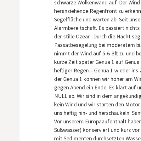
schwarze Wolkenwand auf. Der Wind b
heranziehende Regenfront zu erkenne
Segelfläche und warten ab. Seit unse
Alarmbereitschaft. Es passiert nichts 
der stille Ozean. Durch die Nacht se
Passatbesegelung bei moderatem bi
nimmt der Wind auf 5-6 Bft zu und bes
kurze Zeit später Genua 1 auf Genua 3
heftiger Regen – Genua 1 wieder ins 2.
der Genua 1 können wir höher am Wind
gegen Abend ein Ende. Es klart auf 
NULL ab. Wir sind in dem angekündigt
kein Wind und wir starten den Motor.
uns heftig hin- und herschaukeln. San
Vor unserem Europaaufenthalt habe
Süßwasser) konserviert und kurz vor V
mit Sedimenten durchsetzten Wasser 