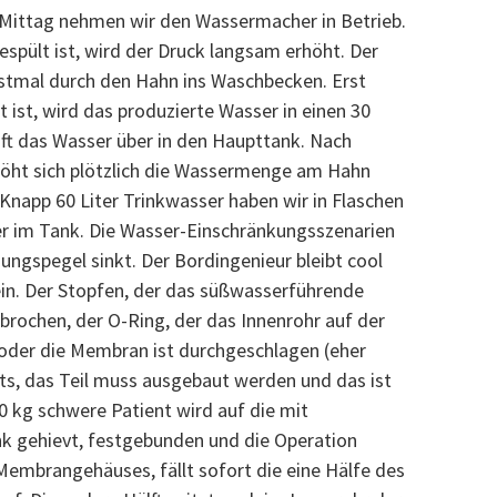
 Mittag nehmen wir den Wassermacher in Betrieb.
pült ist, wird der Druck langsam erhöht. Der
stmal durch den Hahn ins Waschbecken. Erst
ist, wird das produzierte Wasser in einen 30
läuft das Wasser über in den Haupttank. Nach
rhöht sich plötzlich die Wassermenge am Hahn
Knapp 60 Liter Trinkwasser haben wir in Flaschen
er im Tank. Die Wasser-Einschränkungsszenarien
ngspegel sinkt. Der Bordingenieur bleibt cool
in. Der Stopfen, der das süßwasserführende
gebrochen, der O-Ring, der das Innenrohr auf der
n oder die Membran ist durchgeschlagen (eher
chts, das Teil muss ausgebaut werden und das ist
0 kg schwere Patient wird auf die mit
 gehievt, festgebunden und die Operation
Membrangehäuses, fällt sofort die eine Hälfe des