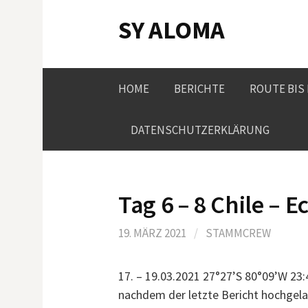
Springe
SY ALOMA
zum
Inhalt
HOME
BERICHTE
ROUTE BIS
DATENSCHUTZERKLÄRUNG
Tag 6 – 8 Chile – 
19. MÄRZ 2021
/
STAMMCREW
17. – 19.03.2021 27°27’S 80°09’W 23:
nachdem der letzte Bericht hochgelad