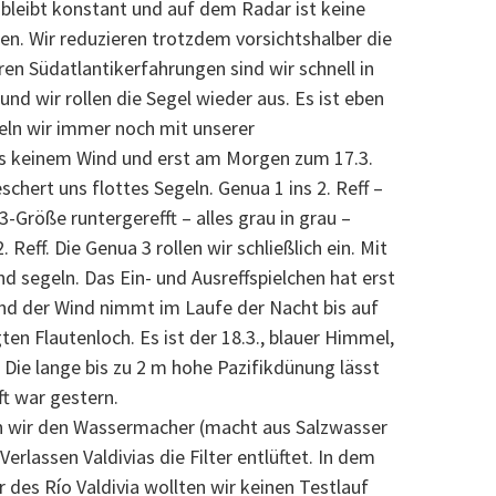
leibt konstant und auf dem Radar ist keine
n. Wir reduzieren trotzdem vorsichtshalber die
ren Südatlantikerfahrungen sind wir schnell in
und wir rollen die Segel wieder aus. Es ist eben
geln wir immer noch mit unserer
s keinem Wind und erst am Morgen zum 17.3.
chert uns flottes Segeln. Genua 1 ins 2. Reff –
-Größe runtergerefft – alles grau in grau –
 Reff. Die Genua 3 rollen wir schließlich ein. Mit
 segeln. Das Ein- und Ausreffspielchen hat erst
und der Wind nimmt im Laufe der Nacht bis auf
en Flautenloch. Es ist der 18.3., blauer Himmel,
 Die lange bis zu 2 m hohe Pazifikdünung lässt
ft war gestern.
n wir den Wassermacher (macht aus Salzwasser
erlassen Valdivias die Filter entlüftet. In dem
des Río Valdivia wollten wir keinen Testlauf