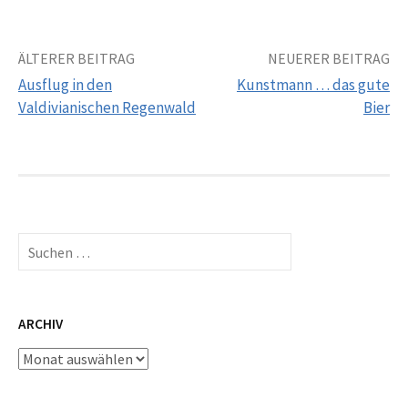
Beitrags-
ÄLTERER BEITRAG
NEUERER BEITRAG
Ausflug in den
Kunstmann … das gute
Navigation
Valdivianischen Regenwald
Bier
Suchen
nach:
ARCHIV
Archiv