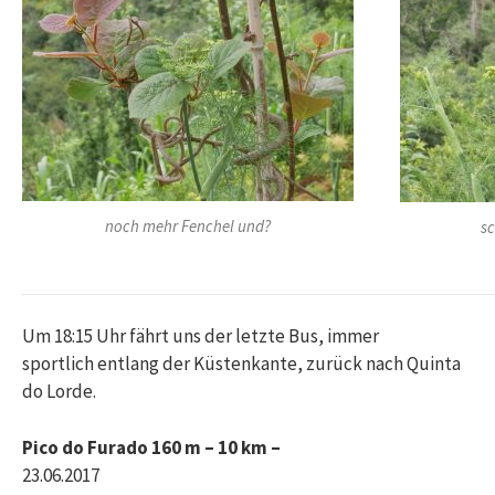
noch mehr Fenchel und?
s
Um 18:15 Uhr fährt uns der letzte Bus, immer
sportlich entlang der Küstenkante, zurück nach Quinta
do Lorde.
Pico do Furado 160 m – 10 km –
23.06.2017