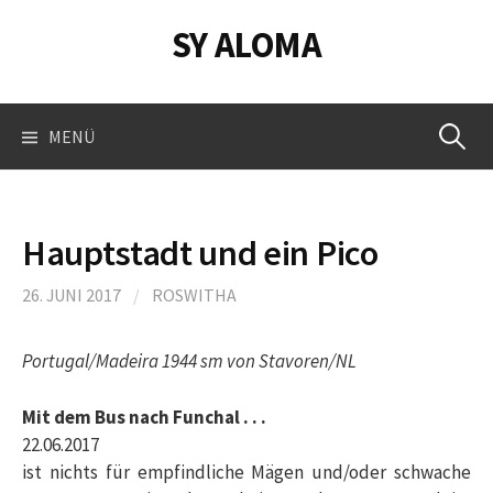
Springe
SY ALOMA
zum
Inhalt
Suchen
MENÜ
nach:
Hauptstadt und ein Pico
26. JUNI 2017
/
ROSWITHA
Portugal/Madeira 1944 sm von Stavoren/NL
Mit dem Bus nach Funchal . . .
22.06.2017
ist nichts für empfindliche Mägen und/oder schwache